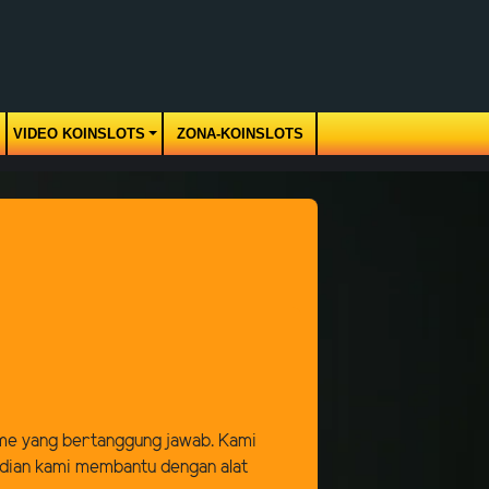
Y
VIDEO KOINSLOTS
ZONA-KOINSLOTS
ame yang bertanggung jawab. Kami
dian kami membantu dengan alat