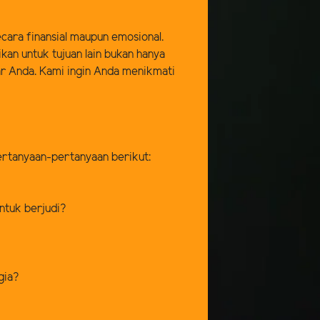
cara finansial maupun emosional.
an untuk tujuan lain bukan hanya
tar Anda. Kami ingin Anda menikmati
ertanyaan-pertanyaan berikut:
ntuk berjudi?
gia?