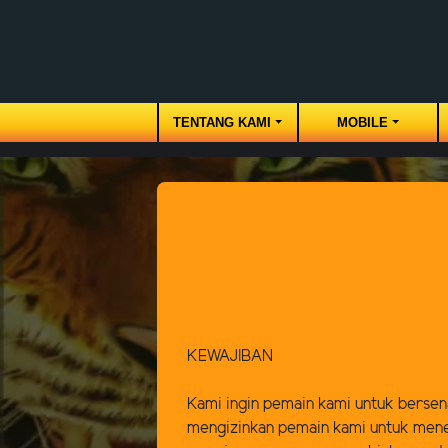
TENTANG KAMI
MOBILE
KEWAJIBAN
Kami ingin pemain kami untuk berse
mengizinkan pemain kami untuk mene