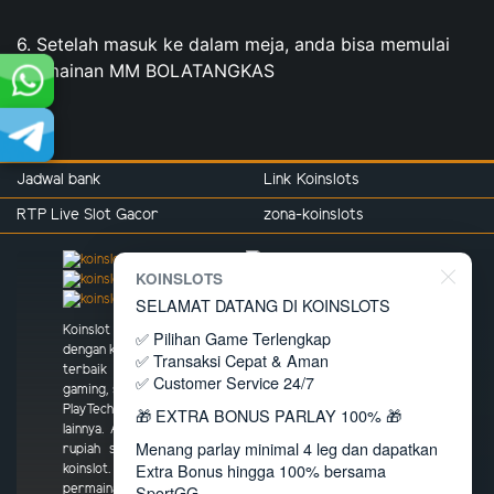
6. Setelah masuk ke dalam meja, anda bisa memulai
permainan MM BOLATANGKAS
Jadwal bank
Link Koinslots
RTP Live Slot Gacor
zona-koinslots
KOINSLOTS
SELAMAT DATANG DI KOINSLOTS
Koinslot menghadirkan beberapa permainan live casino
✅ Pilihan Game Terlengkap
dengan kerjasama melalui beberapa provider judi online
✅ Transaksi Cepat & Aman
terbaik di dunia, misalnya pragmatic play, evolution
✅ Customer Service 24/7
gaming, sbobet casino, WM Casino, Sexy Gaming, eBet,
PlayTech, dan berbagai macam jenis provider terbaik
🎁 EXTRA BONUS PARLAY 100% 🎁
lainnya. Anda bisa melalukan betting mulai dari Rp 5rb
Menang parlay minimal 4 leg dan dapatkan
rupiah saja untuk dapat mencoba bermain di situs
Extra Bonus hingga 100% bersama
koinslot. Cukup gunakan 1 ID saja untuk semua jenis
SportGG
permainan.