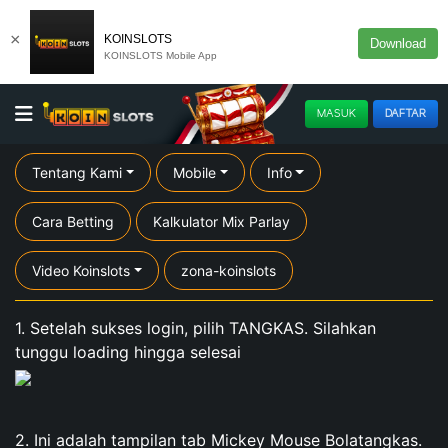
×
KOINSLOTS
Download
KOINSLOTS Mobile App
MASUK
DAFTAR
Tentang Kami
Mobile
Info
Cara Betting
Kalkulator Mix Parlay
Video Koinslots
zona-koinslots
1. Setelah sukses login, pilih TANGKAS. Silahkan
tunggu loading hingga selesai
2. Ini adalah tampilan tab Mickey Mouse Bolatangkas.